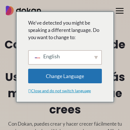
saltar
al
contenido
We've detected you might be
speaking a different language. Do
you want to change to:
Construye en grande
como
English
Alibaba
Usando Dokan, estás
Change Language
más cerca de lo que
Close and do not switch language
crees
Con Dokan, puedes crear y hacer crecer fácilmente tu