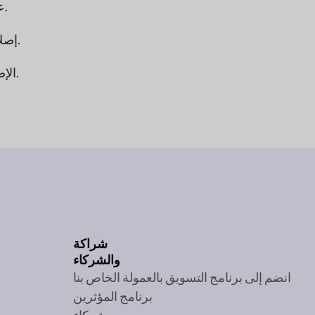
التحديث: سيتم الآن التقاط الدفع من خلال زر PayPal Standard عند معالجة الطلب، مما يضمن إكمال المعاملات دون تأخير.
إصلاح: ستظهر الآن رسوم بوابة البائع بشكل صحيح في تقرير لوحة معلومات البائع، مما يجعل من الأسهل تتبع الأرباح والرسوم.
الإصلاح: يتم الآن حساب رصيد البائع بشكل صحيح بعد استرداد المبلغ، بما في ذلك رسوم البوابة، بحيث تظل جميع المبالغ دقيقة.
شراكة
والشركاء
انضم إلى برنامج التسويق بالعمولة الخاص بنا
برنامج المؤثرين
شركاء