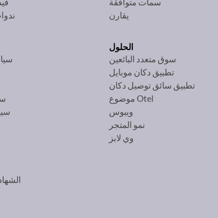
سمات متوافقة
فيد
يقارن
ندوات
الحلول
سوق متعدد البائعين
سيا
تطبيق دكان موبايل
ش
تطبيق سائق توصيل دكان
موضوع Otel
سي
ويبوس
سيا
نمو المتجر
وي لابز
الشهاد