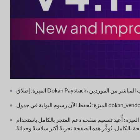
الميزة: أُعيد تصميم صفحة دعم المتجر بالكامل باستخدام React. تُحدَّث الصفحة الآن فورًا، وتتيح لك التصفية حسب العميل، أو نطاق التاريخ، أو الكلمة المفتاحية، وتعمل بشكل أسرع