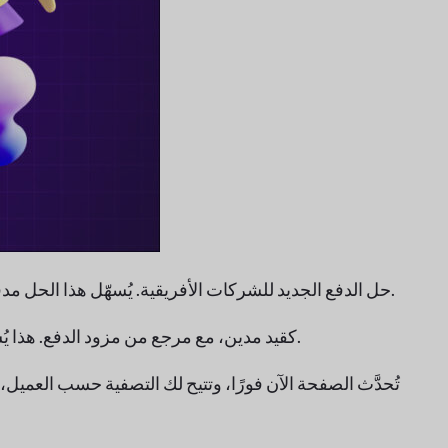
الميزة: إطلاق Dokan Paystack، حل الدفع الجديد للشركات الأفريقية. يُسهّل هذا الحل مدفوعات العملاء، ويُؤتمت معالجة العمولات، ويدعم عمليات السحب المباشر من الموردين.
الميزة: تُحفظ الآن رسوم البوابة في جدول dokan_vendor_balance كقيد مدين، مع مرجع من مزود الدفع. هذا يُساعد على تنظيم سجلات الدفع وشفافيتها بشكل أكبر.