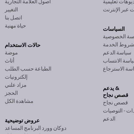
يوهات تعليمية
أصول العلامة التجارية
 عبر الإنترنت
التغيير
اتصل بنا
حياة مهنية
السياسات
سة الخصوصية
روط الخدمة
حالات الاستخدام
سياسة الدعم
موضة
اسة الانتساب
أثاث
سة الاسترجاع
الطباعة حسب الطلب
إلكترونيات
مزاد علني
يدعم &
الحجز
قصص نجاح
مشاهدة الكل
قصص نجاح
ات - التوصيات
الدعم
عروض توضيحية
دوكان وورد البرنامج المساعد