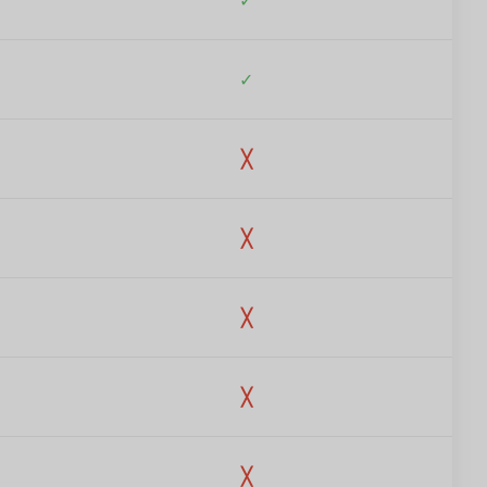
✓
╳
╳
╳
╳
╳