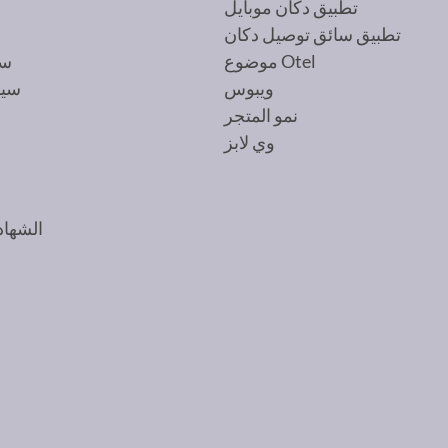
تطبيق دكان موبايل
ش
تطبيق سائق توصيل دكان
موضوع Otel
سي
ويبوس
سيا
نمو المتجر
وي لابز
الشهاد