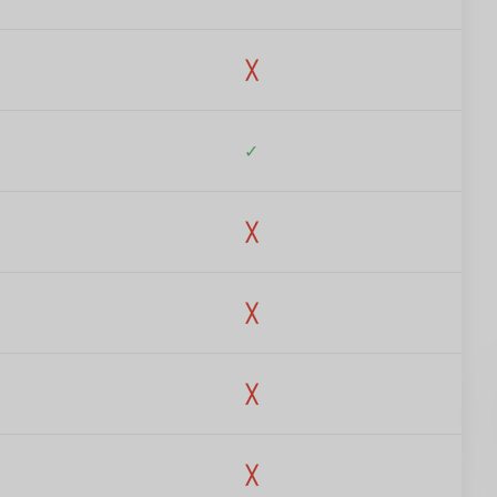
╳
✓
╳
╳
╳
╳