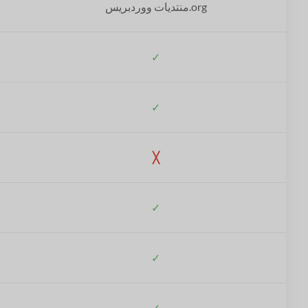
منتديات ووردبريس.org
✓
✓
╳
✓
✓
✓