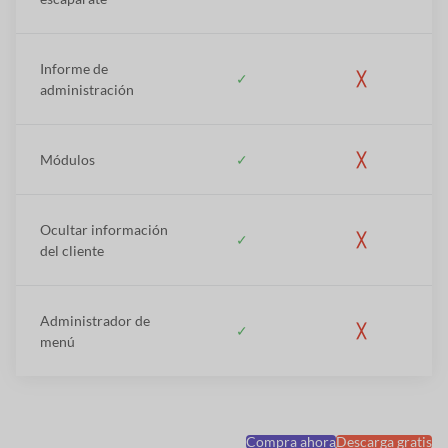
Informe de
✓
╳
administración
Módulos
✓
╳
Ocultar información
✓
╳
del cliente
Administrador de
✓
╳
menú
Compra ahora
Descarga gratis