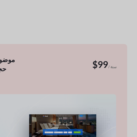
موضوع
$99
/ سنة
حج