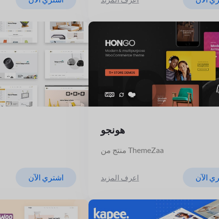
هونجو
منتج من ThemeZaa
ي الآن
اشتري الآن
اعرف المزيد