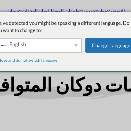
التسعير
موارد
تجريبي
تطبيقات الموبايل
ثيمات
الوحدات
سمات
've detected you might be speaking a different language. Do
هل أنت مستعد لاتخاذ الخطوة التالية؟ دع خبراءنا يساعدون
u want to change to:
رة مجانية
شاهد كيف يمكن لـ Dokan تحويل رؤية السوق الخاصة بك إلى حقيقة.
English
Change Language
lose and do not switch language
ات دوكان المتواف