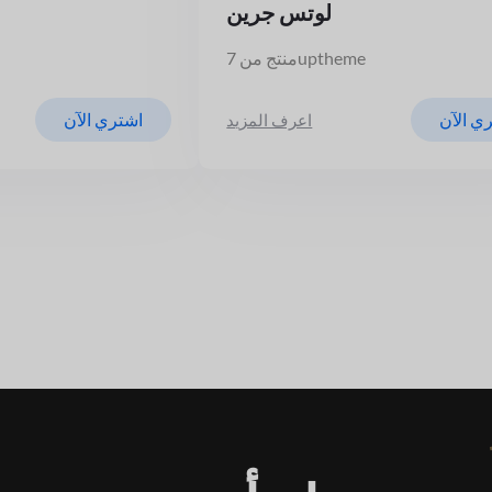
لوتس جرين
منتج من 7uptheme
ي الآن
اشتري الآن
اعرف المزيد