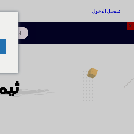
تسجيل الدخول
البدء
X
احجز استشا
ثيم