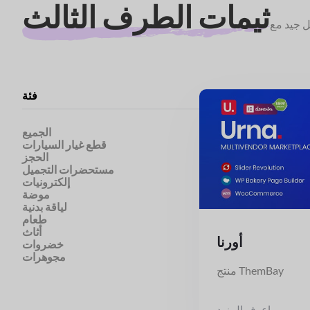
ثيمات الطرف الثالث
فئة
الجميع
قطع غيار السيارات
الحجز
مستحضرات التجميل
إلكترونيات
موضة
لياقة بدنية
طعام
أثاث
أورنا
خضروات
مجوهرات
منتج ThemBay
اعرف المزيد