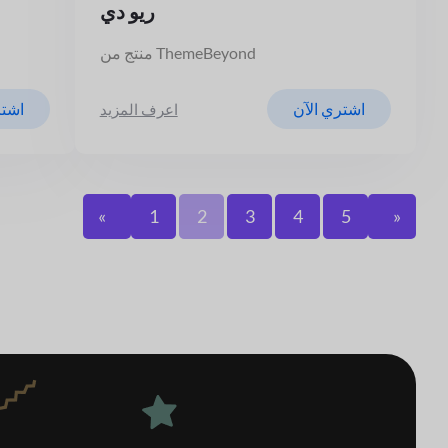
ريو دي
منتج من ThemeBeyond
اشتري الآن
اشتر
اعرف المزيد
«
1
2
3
4
5
»