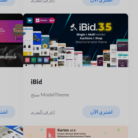
iBid
منتج ModelTheme
اشتري الآن
اشتر
اعرف المزيد