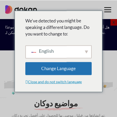
تخطى
إلى
المحتوى
We've detected you might be
X
speaking a different language. Do
هل أنت مستعد لاتخاذ الخطوة التالية؟ دع خبراءنا يساعدونك. احجز موعدًا
شاهد كيف يمكن لـ Dokan تحويل رؤية السوق الخاصة بك إلى حقيقة.
you want to change to:
احجز استشارة مجانية
English
Change Language
ثيمات دوكان المتوافقة
Close and do not switch language
مواضيع دوكان
تم إنشاؤها من قبلنا ، موصى بها للحصول على أفضل تجربة دكان.