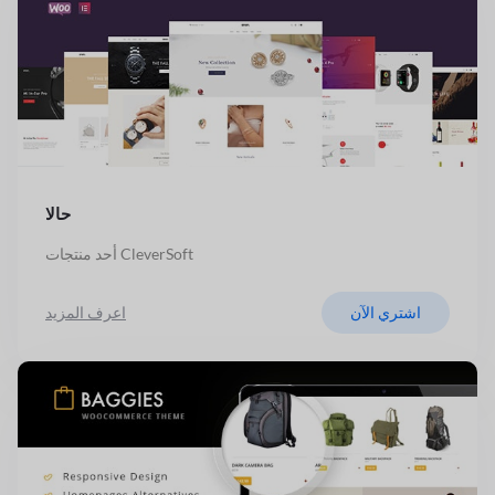
حالا
أحد منتجات CleverSoft
اشتري الآن
اعرف المزيد