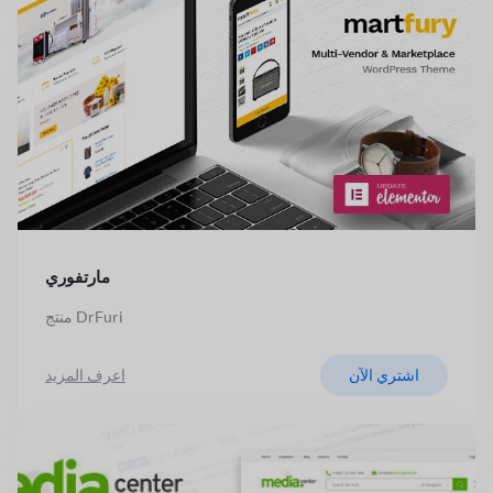
مارتفوري
منتج DrFuri
اشتري الآن
اعرف المزيد