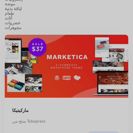
موضة
لياقة بدنية
طعام
أثاث
خضروات
مجوهرات
ماركيتيكا
منتج من Tokopress