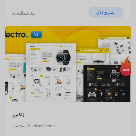
اشتري الآن
اعرف المزيد
إلكترو
منتج من MadrasThemes