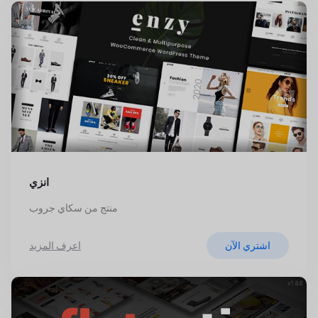
انزي
منتج من سكاي جروب
اشتري الآن
اعرف المزيد