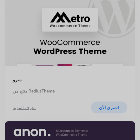
مترو
منتج من RadiusTheme
اشتري الآن
اعرف المزيد