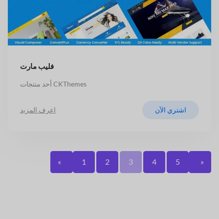
فليب مارت
أحد منتجات CKThemes
اشتري الآن
اعرف المزيد
«
1
2
3
4
5
»