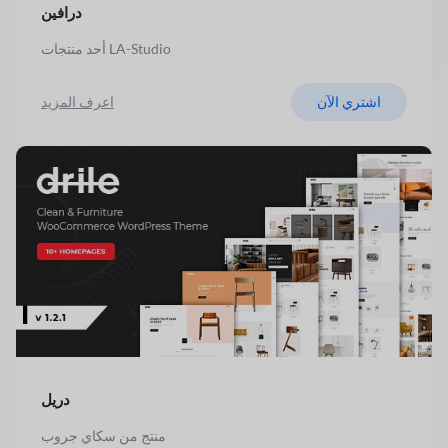
درافين
أحد منتجات LA-Studio
اشتري الآن
اعرف المزيد
دريل
منتج من سكاي جروب