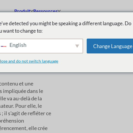
Produit
Ressources
've detected you might be speaking a different language. Do
u want to change to:
English
Change Language
lose and do not switch language
 contenu et une
s impliquée dans le
e va au-delà de la
sateur. Pour elle, le
il s'agit de refléter ce
mpréhension
rencement, elle crée