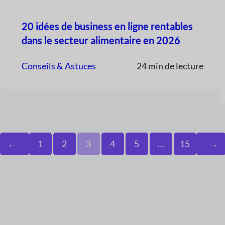
20 idées de business en ligne rentables
dans le secteur alimentaire en 2026
Conseils & Astuces
24 min de lecture
←
1
2
3
4
5
…
15
→