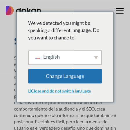
saltar
al
contenido
We've detected you might be
speaking a different language. Do
Sabirah Islam
you want to change to:
English
Sabirah Islam es una destacada redactora y
especialista en marketing de contenidos de
WordPress. Está muy involucrada en el marketing
Change Language
de contenidos en weDevs y Dokan, donde va más
allá de escribir: descifra las intenciones de los
usuarios. Para ella, el contenido no se trata solo de
Close and do not switch language
palabras; se trata de reflejar lo que buscan los
usuarios. Con un profundo conocimiento del
comportamiento de la audiencia y el SEO, crea
contenido que no solo informa, sino que también se
posiciona. Escribir es fácil, pero leer la mente del
usuario es el verdadero desafío, uno que domina sin