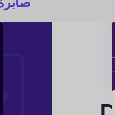
صابرة 