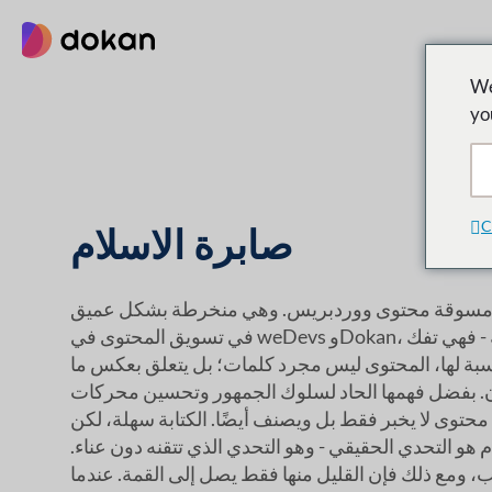
تخطى
إلى
المحتوى
We
yo
C
صابرة الاسلام
 ومسوقة محتوى ووردبريس. وهي منخرطة بشكل عميق
في تسويق المحتوى في weDevs وDokan، حيث تتجاوز مجرد الكتابة - فهي تفك
سبة لها، المحتوى ليس مجرد كلمات؛ بل يتعلق بعكس ما
 بفضل فهمها الحاد لسلوك الجمهور وتحسين محركات
محتوى لا يخبر فقط بل ويصنف أيضًا. الكتابة سهلة، لكن
هو التحدي الحقيقي - وهو التحدي الذي تتقنه دون عناء.
، ومع ذلك فإن القليل منها فقط يصل إلى القمة. عندما