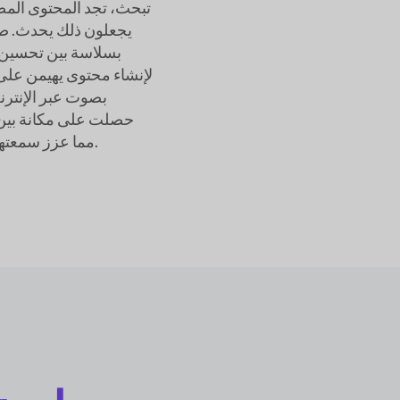
تبحث، تجد المحتوى المصن
يجعلون ذلك يحدث. صا
بسلاسة بين تحسين
لإنشاء محتوى يهيمن على ن
بصوت عبر الإنترن
WordPress في DiviFlah، مما عزز سمعتها كقائدة فكرية في الصناعة.