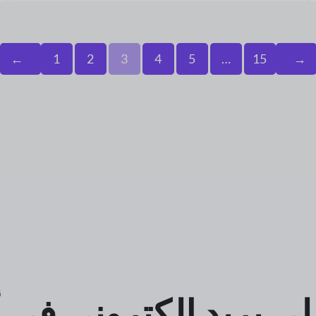
←
1
2
3
4
5
…
15
→
ى بريد إلكتروني في 