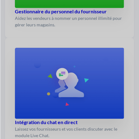
Gestionnaire du personnel du fournisseur
Aidez les vendeurs à nommer un personnel illimité pour
gérer leurs magasins.
Intégration du chat en direct
Laissez vos fournisseurs et vos clients discuter avec le
module Live Chat.