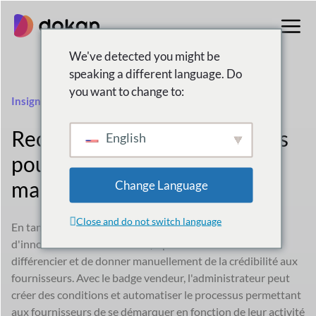
Aller
au
contenu
We've detected you might be
speaking a different language. Do
you want to change to:
Insigne de vendeur
Reconnaissez les fournisseurs
English
pour leurs réalisations sur le
marché avec des badges
Change Language
Close and do not switch language
En tant que propriétaire de place de marché avec
d'innombrables fournisseurs, il peut être difficile de
différencier et de donner manuellement de la crédibilité aux
fournisseurs. Avec le badge vendeur, l'administrateur peut
créer des conditions et automatiser le processus permettant
aux fournisseurs de se démarquer en fonction de leur activité