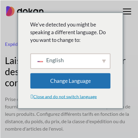
Aller
au
contenu
We've detected you might be
speaking a different language. Do
you want to change to:
Expédition au tarif du tableau
Laissez vos fournisseurs créer
English
des tarifs d'expédition
conditionnels
Change Language
Close and do not switch language
Prise en charge multifournisseur pour donner aux
fournisseurs la flexibilité de définir les tarifs d'expédition de
leurs produits. Configurez différents tarifs en fonction de la
distance, du poids, du prix, de la classe d'expédition ou du
nombre d'articles de l'envoi.