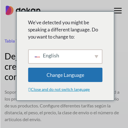
saltar
al
contenido
We've detected you might be
speaking a different language. Do
you want to change to:
Tabla Tarifa Envío
Deje que sus proveedores
English
creen tarifas de envío
condicionales
Change Language
Close and do not switch language
Soporte de múltiples proveedores para darles flexibilidad a
los proveedores sobre cómo establecen las tarifas de envío
de sus productos. Configure diferentes tarifas según la
distancia, el peso, el precio, la clase de envío o el número de
artículos del envío.