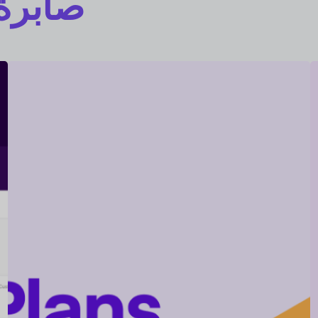
صابرة 