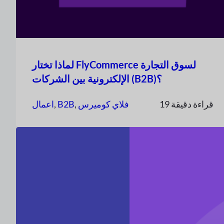
لماذا تختار FlyCommerce لسوق التجارة
الإلكترونية بين الشركات (B2B)؟
19 قراءة دقيقة
فلاي كوميرس
, 
B2B
, 
اعمال