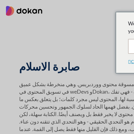
تخطى
إلى
المحتوى
We
yo
C
صابرة الاسلام
 ومسوقة محتوى ووردبريس. وهي منخرطة بشكل عميق
في تسويق المحتوى في weDevs وDokan، حيث تتجاوز مجرد الكتابة - فهي تفك
سبة لها، المحتوى ليس مجرد كلمات؛ بل يتعلق بعكس ما
 بفضل فهمها الحاد لسلوك الجمهور وتحسين محركات
محتوى لا يخبر فقط بل ويصنف أيضًا. الكتابة سهلة، لكن
هو التحدي الحقيقي - وهو التحدي الذي تتقنه دون عناء.
، ومع ذلك فإن القليل منها فقط يصل إلى القمة. عندما