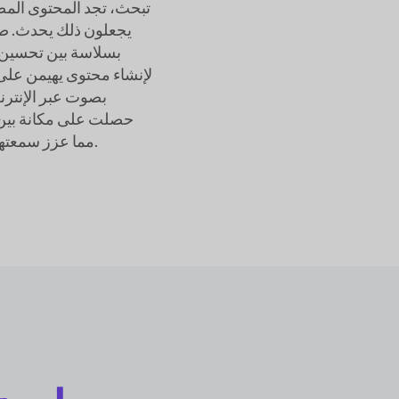
تبحث، تجد المحتوى المصن
يجعلون ذلك يحدث. صا
بسلاسة بين تحسين
لإنشاء محتوى يهيمن على ن
بصوت عبر الإنترن
WordPress في DiviFlah، مما عزز سمعتها كقائدة فكرية في الصناعة.