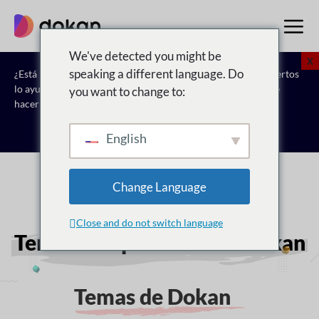
saltar
al
contenido
We've detected you might be
X
speaking a different language. Do
¿Está listo para dar el siguiente paso? Deje que nuestros expertos
lo ayuden. Reserve una reunión para
Vea cómo Dokan puede
you want to change to:
hacer realidad su visión del mercado.
Reserva una consulta gratuita
English
Change Language
Close and do not switch language
Temas compatibles con Dokan
Temas de Dokan