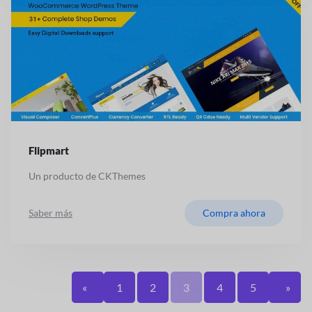
Flipmart
Un producto de CKThemes
Saber más
Compra ahora
«
1
2
3
4
5
»