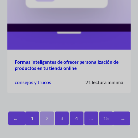
Formas inteligentes de ofrecer personalización de
productos en tu tienda online
consejos y trucos
21 lectura mínima
←
1
2
3
4
…
15
→