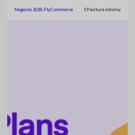
Negocio
, 
B2B
, 
FlyCommerce
19 lectura mínima