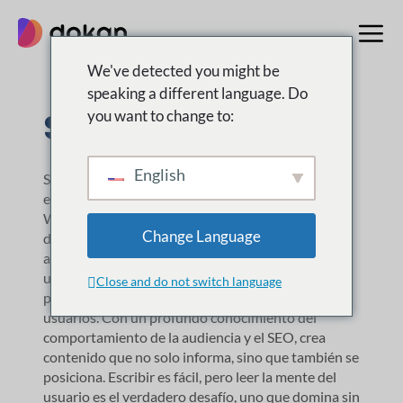
saltar
al
contenido
We've detected you might be
speaking a different language. Do
Sabirah Islam
you want to change to:
English
Sabirah Islam es una destacada redactora y
especialista en marketing de contenidos de
WordPress. Está muy involucrada en el marketing
Change Language
de contenidos en weDevs y Dokan, donde va más
allá de escribir: descifra las intenciones de los
usuarios. Para ella, el contenido no se trata solo de
Close and do not switch language
palabras; se trata de reflejar lo que buscan los
usuarios. Con un profundo conocimiento del
comportamiento de la audiencia y el SEO, crea
contenido que no solo informa, sino que también se
posiciona. Escribir es fácil, pero leer la mente del
usuario es el verdadero desafío, uno que domina sin