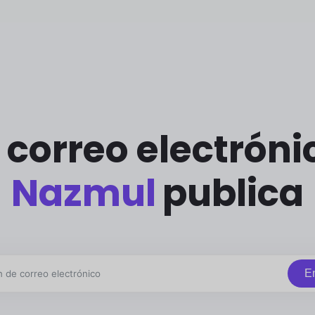
 correo electrón
Nazmul
publica
En