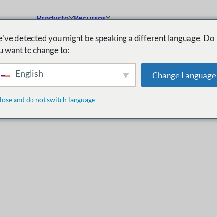
Producto
Recursos
've detected you might be speaking a different language. Do
u want to change to:
English
Change Language
lose and do not switch language