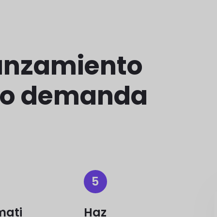
lanzamiento
ajo demanda
5
mati
Haz