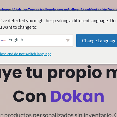
ticas
Módulos
Temas
Aplicaciones móviles
Manifestación
Recu
've detected you might be speaking a different language. Do
u want to change to:
English
Change Language
n de impresión bajo
lose and do not switch language
ye tu propio
Con
Dokan
r productos personalizados sin inventario.