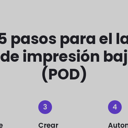
 5 pasos para el 
 de impresión b
(POD)
3
4
e
Crear
Auto