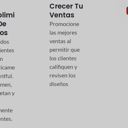
Crecer Tu
limi
Ventas
De
Promocione
os
las mejores
ventas al
idos
permitir que
lientes
los clientes
an
califiquen y
ticame
revisen los
ntful.
diseños
imen,
etan y
mente
entes.