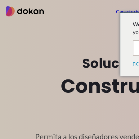
saltar
Caracterís
al
contenido
We
yo
Solució
C
Constru
Permita a los diseñadores vende