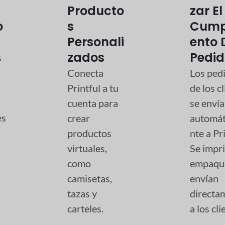
Producto
Zar El
o
S
Cump
Personali
Ento 
Zados
Pedid
s
Conecta
Los ped
Printful a tu
de los c
cuenta para
se enví
es
crear
automá
productos
nte a Pri
virtuales,
Se impr
como
empaqu
camisetas,
envían
tazas y
directa
carteles.
a los cli