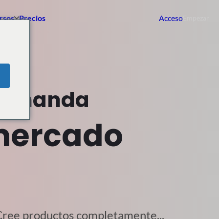
rsos
Precios
Acceso
Empezar
 demanda
 mercado
 Cree productos completamente...