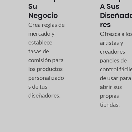
Su
A Sus
Negocio
Diseñad
Res
Crea reglas de
mercado y
Ofrezca a lo
establece
artistas y
tasas de
creadores
comisión para
paneles de
los productos
control fácil
personalizado
de usar para
s de tus
abrir sus
diseñadores.
propias
tiendas.