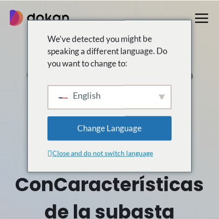
saltar
al
contenido
We've detected you might be
speaking a different language. Do
you want to change to:
Cree un mercado
centrado en el
English
vendedor como
Change Language
Close and do not switch language
Con
Características
de la subasta