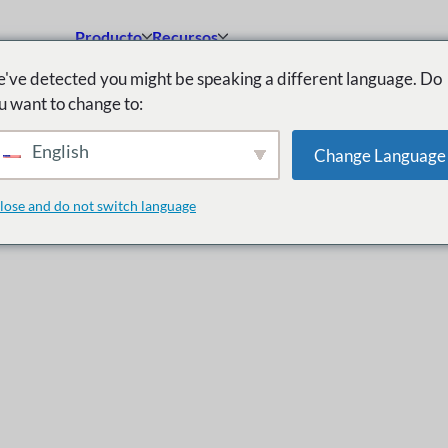
Producto
Recursos
've detected you might be speaking a different language. Do
u want to change to:
English
Change Language
lose and do not switch language