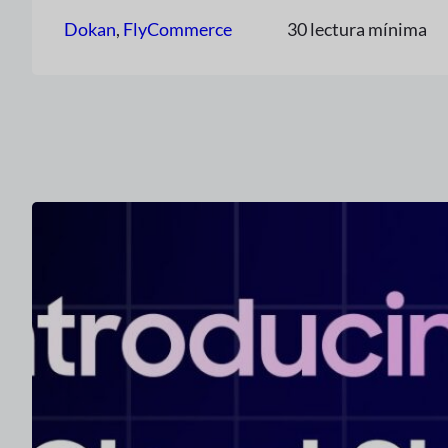
Dokan
, 
FlyCommerce
30 lectura mínima