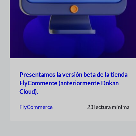
Presentamos la versión beta de la tienda
FlyCommerce (anteriormente Dokan
Cloud).
FlyCommerce
23 lectura mínima