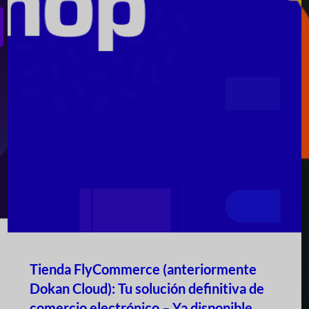
Tienda FlyCommerce (anteriormente
Dokan Cloud): Tu solución definitiva de
comercio electrónico – Ya disponible