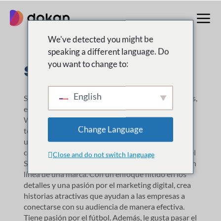
saltar
al
contenido
We've detected you might be
speaking a different language. Do
sábalo de rabino
you want to change to:
English
Shad es un especialista en marketing de contenidos,
escritor y editor con experiencia en SaaS, SEO,
WordPress, comercio electrónico y otras
Change Language
tecnologías. Marketsplash lo ha reconocido como
un experto en la industria del mercado. Shad crea
contenido y estrategias atractivos que aumentan el
Close and do not switch language
SEO, impulsan el tráfico y fortalecen la presencia en
línea de una marca. Con un enfoque nítido en los
detalles y una pasión por el marketing digital, crea
historias atractivas que ayudan a las empresas a
conectarse con su audiencia de manera efectiva.
Tiene pasión por el fútbol. Además, le gusta pasar el