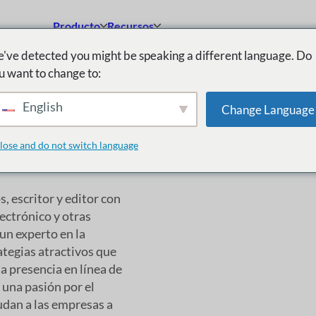
Producto
Recursos
've detected you might be speaking a different language. Do
u want to change to:
English
Change Language
lose and do not switch language
, escritor y editor con
ectrónico y otras
un experto en la
ategias atractivos que
a presencia en línea de
 una pasión por el
yudan a las empresas a