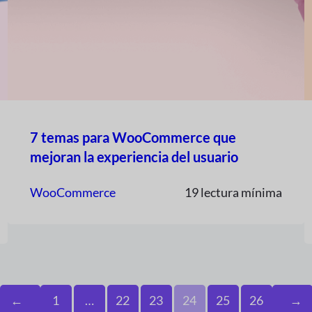
7 temas para WooCommerce que
mejoran la experiencia del usuario
WooCommerce
19 lectura mínima
←
1
…
22
23
24
25
26
→