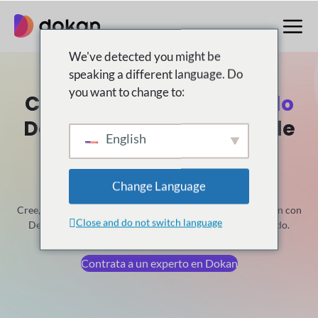
saltar
al
contenido
We've detected you might be
speaking a different language. Do
you want to change to:
Contratar
Experimentado
Dokan
Desarrolladores de
English
complementos de
múltiples proveedores
Change Language
Cree, personalice y amplíe su mercado impulsado por Dokan con
Close and do not switch language
Desarrolladores experimentados y lanzamiento más rápido.
Contrata a un experto en Dokan