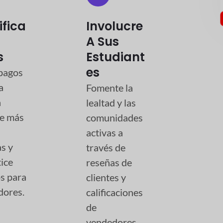
ifica
Involucre
A Sus
s
Estudiant
Es
pagos
a
Fomente la
a
lealtad y las
de más
comunidades
activas a
s y
través de
ice
reseñas de
s para
clientes y
dores.
calificaciones
de
vendedores.