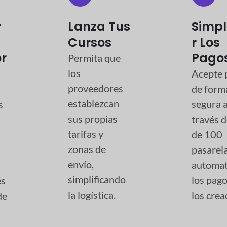
r
Lanza Tus
Simpl
Cursos
R Los
or
Pago
Permita que
los
Acepte 
proveedores
de form
establezcan
segura 
s
sus propias
través 
tarifas y
de 100
zonas de
pasarela
envío,
automat
simplificando
los pago
és
la logística.
los crea
de