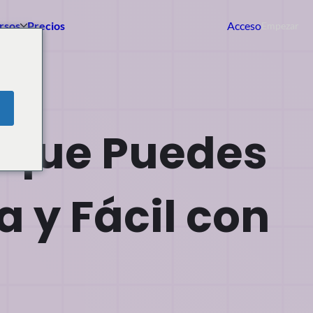
rsos
Precios
Acceso
Empezar
 que Puedes
 y Fácil con