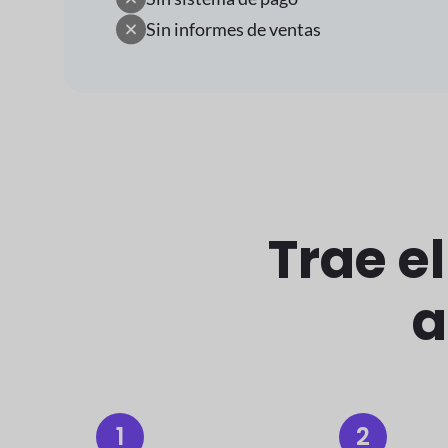
Sin informes de ventas
Trae e
a
1
2