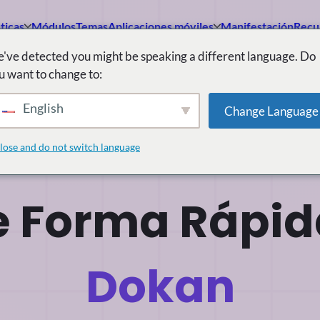
ticas
Módulos
Temas
Aplicaciones móviles
Manifestación
Recu
've detected you might be speaking a different language. Do
u want to change to:
English
Change Language
mia de Estilo
lose and do not switch language
e Forma Rápida
Dokan