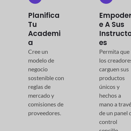
Planifica
Empode
Tu
E A Sus
Academi
Instruct
A
Es
Cree un
Permita que
modelo de
los creadore
negocio
carguen sus
sostenible con
productos
reglas de
únicos y
mercado y
hechos a
comisiones de
mano a trav
proveedores.
de un panel 
control
sencillo.