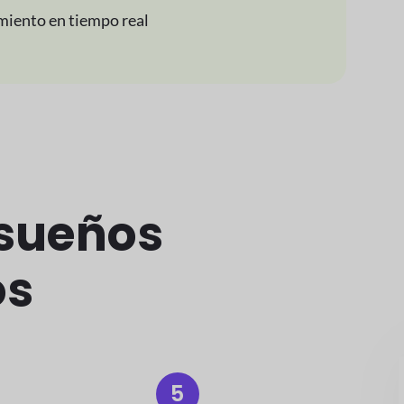
miento en tiempo real
 sueños
os
5