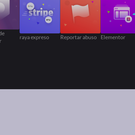
gnia de
raya expreso
Reportar abuso
Elemento
dedor