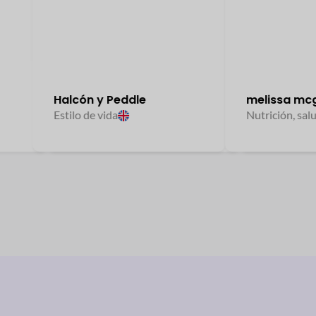
Halcón y Peddle
Parsiankala
melissa mcgov
Reclutamient
Estilo de vida
Irán
Nutrición, salud y 
Deportes