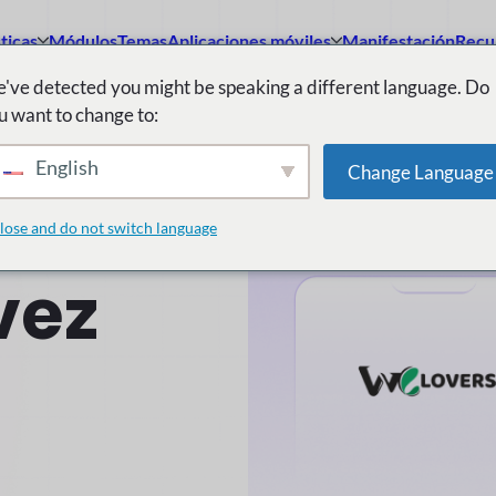
ticas
Módulos
Temas
Aplicaciones móviles
Manifestación
Recu
've detected you might be speaking a different language. Do
u want to change to:
English
Change Language
n Pro
lose and do not switch language
vez