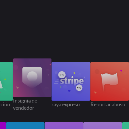
Insignia de
n
raya expreso
Reportar abuso
Ele
vendedor