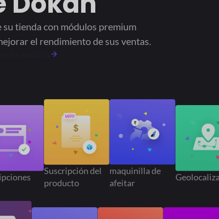
e Dokan
e su tienda con módulos premium
ejorar el rendimiento de sus ventas.
os los módulos
Suscripción del
maquinilla de
ones
Geolocalizació
producto
afeitar