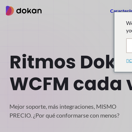
saltar
Caracterís
al
contenido
We
yo
Ritmos Doka
C
WCFM cada 
Mejor soporte, más integraciones, MISMO
PRECIO. ¿Por qué conformarse con menos?