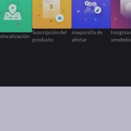
Suscripción del
maquinilla de
Insi
Geolocalización
producto
afeitar
ven