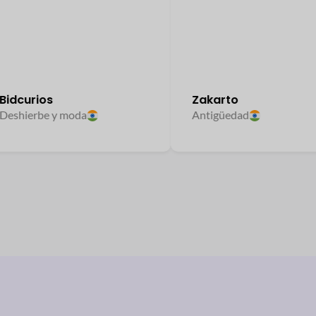
curios
Zakarto
ierbe y moda
Antigüedad