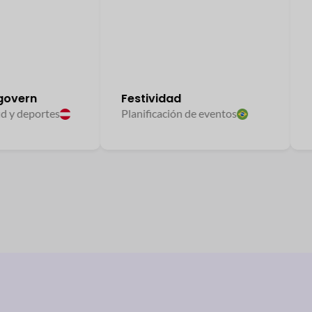
ern
Festividad
Bid
deportes
Planificación de eventos
Desh