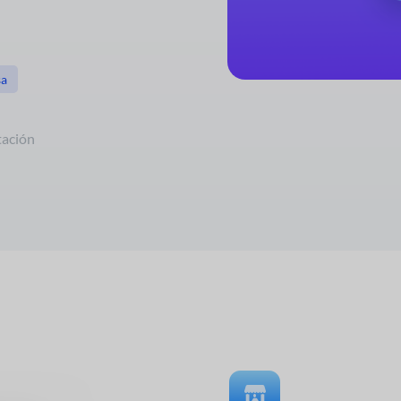
sa
ación