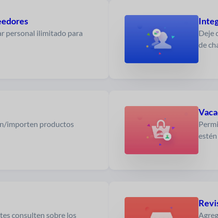
eedores
Integ
r personal ilimitado para
Deje 
de cha
Vaca
en/importen productos
Permi
estén
Revi
ntes consulten sobre los
Agreg