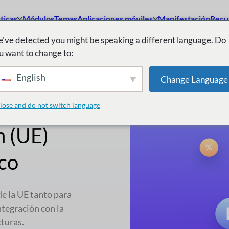
ticas
Módulos
Temas
Aplicaciones móviles
Manifestación
Recu
've detected you might be speaking a different language. Do
u want to change to:
English
Change Language
lose and do not switch language
n (UE)
co
de la UE tanto para
tegración con la
cturas.