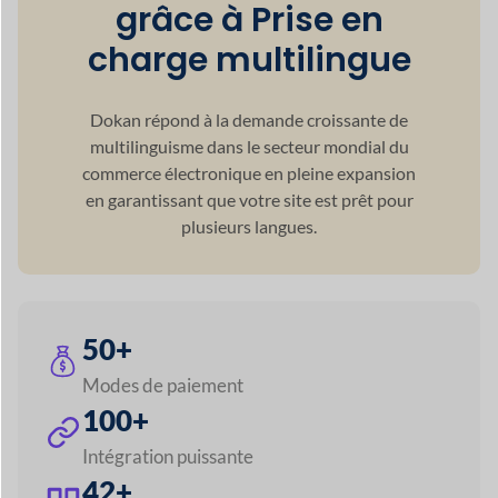
100+
Intégration puissante
42+
Modules Premium
60+
Soutien monétaire
120+
Prise en charge linguistique
5+
Méthodes d'expédition