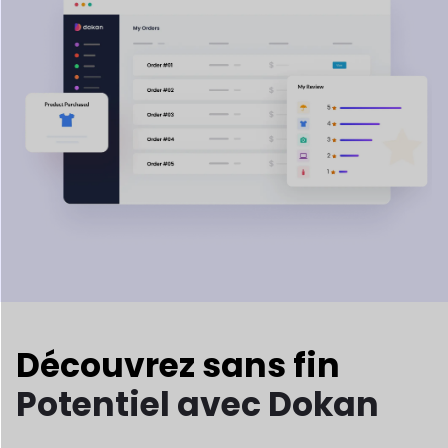
Découvrez sans fin
Potentiel avec Dokan
Explorez des possibilités infinies avec Dokan ! Que vous
vendiez des produits ou des réservations, Dokan
vous
permet de créer n’importe quel marché que vous pouvez
imaginer, sans effort. C'est si simple!
Traditionnel
Marché
Vêtements prêt-à-porter
Ordinateur portable, iPhone, Électronique