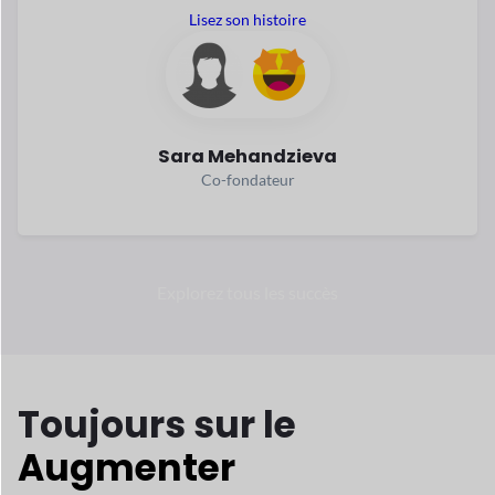
Toujours
sur le
Augmenter
Ces dernières années, le commerce électronique s'est
développé
rapidement. Selon les statistiques, le commerce
électronique
les affaires sont le moyen le plus sûr et le plus
intelligent
gagner. Pourquoi ne pas en faire partie ?
Environ 1 TP4T6,33
Plus de 2,79
billions dépensés
milliards de
personnes
en ligne
achat en 2024
a effectué un achat en