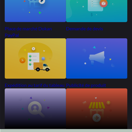
Plus de 50 000 marchés
Se propage dans le
monde entier
Des milliers d'entrepreneurs à travers le monde ont choisi
Dokan pour
construire leurs marchés. Pourquoi pas toi?