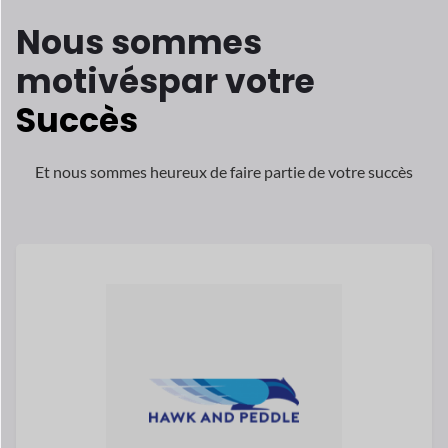
Melissa McGovern est la fondatrice
partenaire de Hawk et Peddle, l'un des
le
multifournisseur à la croissance la plus
rapide
marchés au Royaume-Uni.
Lisez son histoire
Melissa McGovern
Co-fondateur