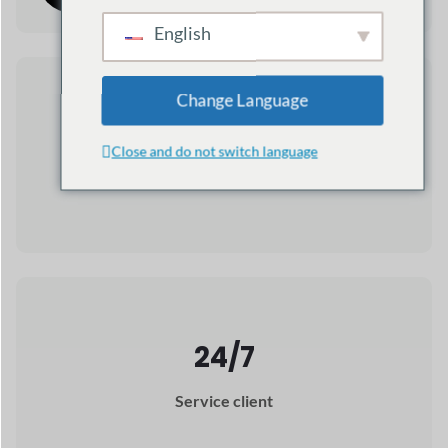
24/7
Service client
Quelques
les raisons
pourquoi Dokan
est le
meilleur choix pour
vous