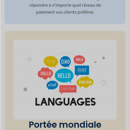
Portée mondiale
grâce à
Prise en
charge multilingue
Dokan répond à la demande croissante de
multilinguisme
dans le secteur mondial du
commerce électronique en pleine expansion
en garantissant
que votre site est prêt pour
plusieurs langues.
50+
Modes de paiement