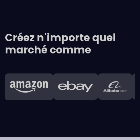
Caractéristiques principales
Dokan
Interface
Les fournisseurs obtiennent de riches rapports sur les
ventes,
des analyses et des déclarations qui les aident
avec
leurs affaires en cours et les améliorer.
Tableau de bord d'administration
+
Tableau de bord du fournisseur
+
Clients
+