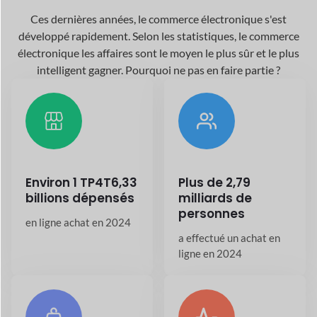
ligne en 2024
Autour
26,5+
20,7%+
millions
Croissance
annuelle
les magasins en ligne
existent aujourd'hui
dans l'industrie du
dans le monde entier
commerce électronique