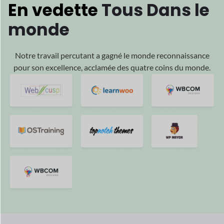
Nous sommes
motivés
par votre
Succès
Et nous sommes heureux de faire partie de votre succès