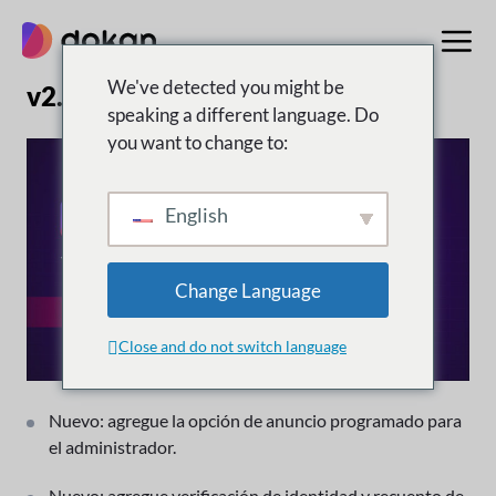
saltar
al
contenido
We've detected you might be
v2.9.13 | 29 de agosto de 2019
speaking a different language. Do
you want to change to:
English
Change Language
Close and do not switch language
Nuevo: agregue la opción de anuncio programado para
el administrador.
Nuevo: agregue verificación de identidad y recuento de