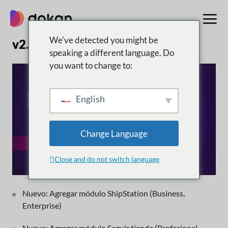
saltar
al
contenido
We've detected you might be
v2.9.3 | 18 de diciembre de 2018
speaking a different language. Do
you want to change to:
English
Change Language
Close and do not switch language
Nuevo: Agregar módulo ShipStation (Business,
Enterprise)
Nuevo: Agregar módulo Seguir tienda (Profesional,