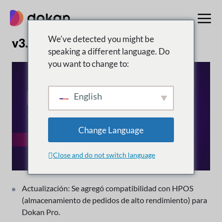
saltar
al
contenido
We've detected you might be
v3.8.0 | 18 de agosto de 2023
speaking a different language. Do
you want to change to:
English
Change Language
Close and do not switch language
Actualización: Se agregó compatibilidad con HPOS
(almacenamiento de pedidos de alto rendimiento) para
Dokan Pro.