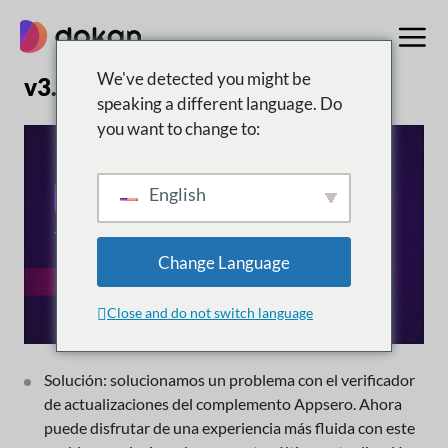
saltar
al
contenido
We've detected you might be
v3.9.8 | 12 de enero de 2024
speaking a different language. Do
you want to change to:
English
Change Language
Close and do not switch language
Solución: solucionamos un problema con el verificador
de actualizaciones del complemento Appsero. Ahora
puede disfrutar de una experiencia más fluida con este