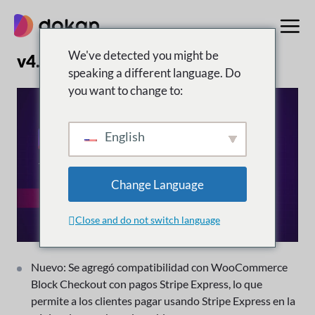
saltar
al
contenido
We've detected you might be
v4.3.0 | 25 de febrero de 2026
speaking a different language. Do
you want to change to:
English
Change Language
Close and do not switch language
Nuevo: Se agregó compatibilidad con WooCommerce
Block Checkout con pagos Stripe Express, lo que
permite a los clientes pagar usando Stripe Express en la