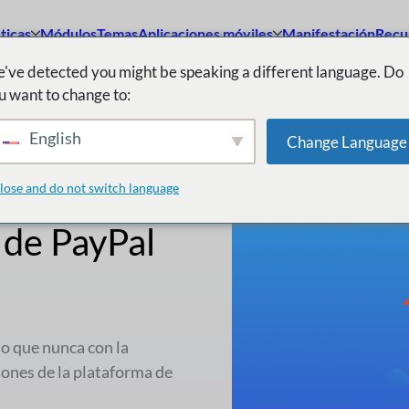
ticas
Módulos
Temas
Aplicaciones móviles
Manifestación
Recu
've detected you might be speaking a different language. Do
u want to change to:
English
Change Language
ones de la
lose and do not switch language
 de PayPal
o que nunca con la
iones de la plataforma de