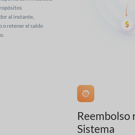
propósitos
or al instante,
 o retener el saldo
o.
Reembolso 
Sistema