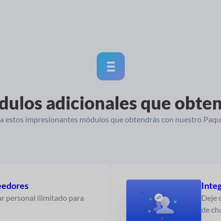
ulos adicionales que obte
 a estos impresionantes módulos que obtendrás con nuestro Paq
eedores
Integ
r personal ilimitado para
Deje 
de cha