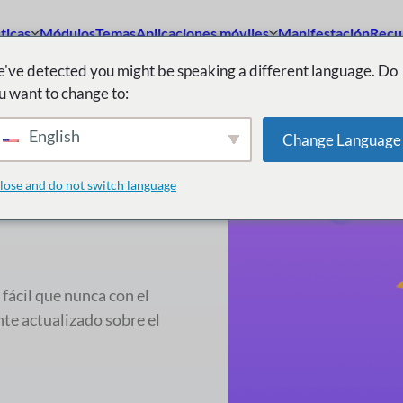
ticas
Módulos
Temas
Aplicaciones móviles
Manifestación
Recu
've detected you might be speaking a different language. Do
u want to change to:
English
Change Language
egresan con
lose and do not switch language
fácil que nunca con el
te actualizado sobre el