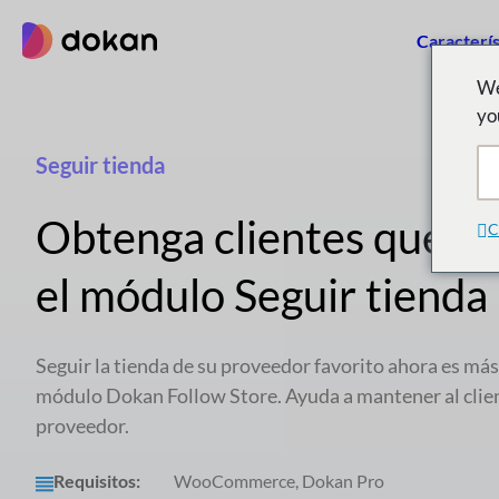
saltar
Caracterís
al
contenido
We
yo
Seguir tienda
Obtenga clientes que r
C
el módulo Seguir tienda
Seguir la tienda de su proveedor favorito ahora es más 
módulo Dokan Follow Store. Ayuda a mantener al clien
proveedor.
Requisitos:
WooCommerce, Dokan Pro