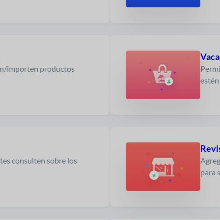
Vaca
en/importen productos
Permi
estén
Revi
ntes consulten sobre los
Agreg
para 