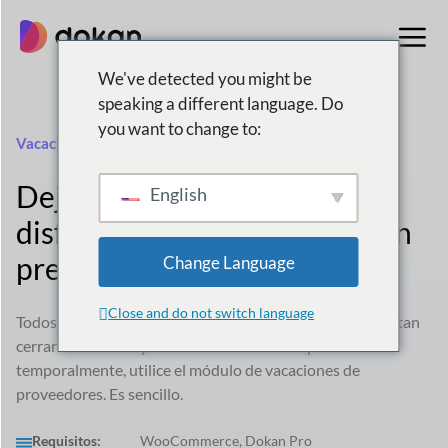
saltar
al
contenido
We've detected you might be
speaking a different language. Do
you want to change to:
Vacaciones del vendedor
Deje que sus proveedores
English
disfruten de las vacaciones sin
preocupaciones
Change Language
Close and do not switch language
Todos necesitamos descansos. Si los proveedores necesitan
cerrar sus tiendas y desconectar todos sus productos
temporalmente, utilice el módulo de vacaciones de
proveedores. Es sencillo.
Requisitos:
WooCommerce, Dokan Pro