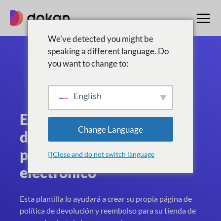
saltar
al
contenido
We've detected you might be
speaking a different language. Do
you want to change to:
English
Ejemplo de política de
Change Language
devolución y reembolso
para sitios de comercio
Close and do not switch language
electrónico
Esta plantilla lo ayudará a crear su propia página de
política de devolución y reembolso para su tienda de