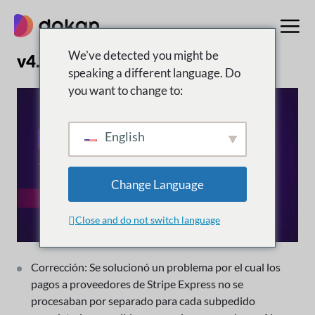
saltar
al
contenido
We've detected you might be
v4.3.3 | 3 de abril de 2026
speaking a different language. Do
you want to change to:
English
Change Language
Close and do not switch language
Corrección: Se solucionó un problema por el cual los
pagos a proveedores de Stripe Express no se
procesaban por separado para cada subpedido