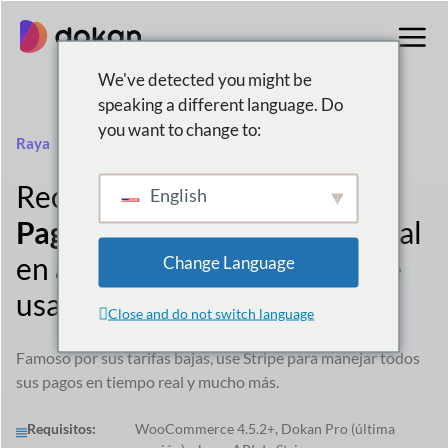
saltar
al
contenido
We've detected you might be
speaking a different language. Do
you want to change to:
Raya
Recibir
Pagos y
English
Pago
Proveedores Tiempo real
en
automatizado
Maneras de
Change Language
usar
Tarifas bajas!
Close and do not switch language
Famoso por sus tarifas bajas, use Stripe para manejar todos
sus pagos en tiempo real y mucho más.
Requisitos:
WooCommerce 4.5.2+, Dokan Pro (última