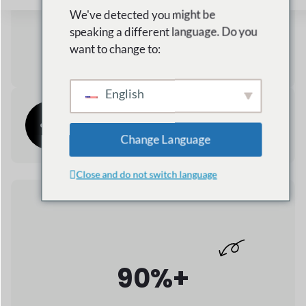
60%+
Menos costo al comenzar
Apoyo Al Comercio Global
90%+