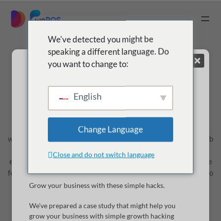
saltar
al
|
contenido
We've detected you might be
speaking a different language. Do
you want to change to:
Amplifica tu negocio
English
Prosperidad con wePOS
Change Language
wePOS es un sistema de punto de venta (POS) basado en la web
que es adecuado tanto para pequeñas como para medianas
Close and do not switch language
empresas.
minoristas Está diseñado y creado para funcionar de
forma nativa con WooCommerce y se conecta a su
store usando
la API oficial de WooCommerce y wePOS.
Grow your business with these simple hacks.
We've prepared a case study that might help you
Probemos →
grow your business with simple growth hacking