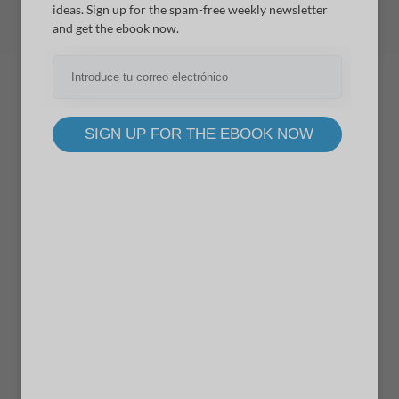
ideas. Sign up for the spam-free weekly newsletter
and get the ebook now.
Residencia en
API REST
SIGN UP FOR THE EBOOK NOW
wePOS es una aplicación de una sola página que
funciona
súper rápido. En una tienda física, obtienes
muchos
clientes que esperan para ver sus productos.
Por lo tanto, un sistema rápido como wePOS puede
ser su solución unidireccional
ticket para administrar
su inventario fácilmente.